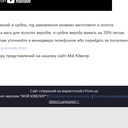
ений зі срібла, під замовлення можемо виготовити із золота.
а вага для золотих виробів, зі срібла виробу важать на 20% легше.
 грам уточнюйте в менеджера телефоном або перейдіть за посиланн
gi-krestiki.html
ру представлений на нашому сайті Мій Ювелір
Сайт створений на маркетплейсі
Prom.ua
Інтернет-магазин "МОЙ ЮВЕЛИР" |
Поскаржитися на контент
|
Політика конфіденці
Select Language
▼