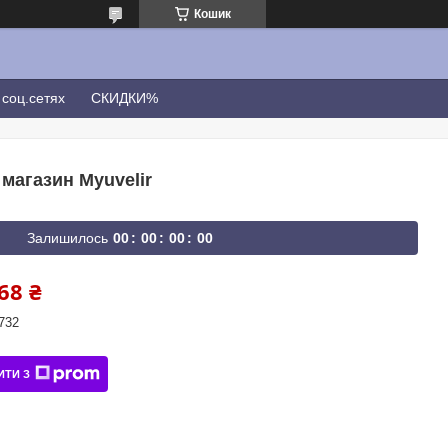
Кошик
соц.сетях
СКИДКИ%
 магазин Myuvelir
Залишилось
0
0
0
0
0
0
0
0
68 ₴
732
ИТИ З