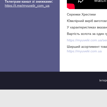
Телеграм канал зі знижками
https://t.me/myuvelir_com_ua
Сережки Хрестики
Ювелірний виріб виготовл
У характеристиках вказан
Вартість золота за один
https://myuvelir.com.ua/ser
Ширший асортимент това
https://myuvelir.com.ua