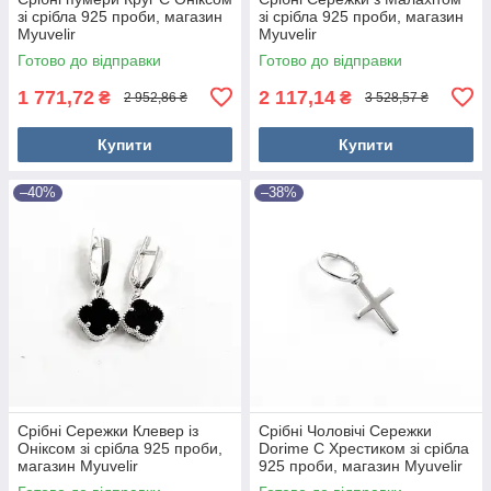
зі срібла 925 проби, магазин
зі срібла 925 проби, магазин
Myuvelir
Myuvelir
Готово до відправки
Готово до відправки
1 771,72
2 117,14
₴
₴
2 952,86 ₴
3 528,57 ₴
Купити
Купити
–40%
–38%
Срібні Сережки Клевер із
Срібні Чоловічі Сережки
Оніксом зі срібла 925 проби,
Dorime C Хрестиком зі срібла
магазин Myuvelir
925 проби, магазин Myuvelir