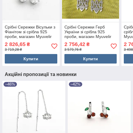
Срібні Сережки Вісульки з
Срібні Сережки Герб
Сріб
Фіанітом зі срібла 925
України зі срібла 925
сріб
проби, магазин Myuvelir
проби, магазин Myuvelir
Myuv
2 826,65
2 756,42
2 7
₴
₴
3 719,28 ₴
3 579,76 ₴
3 498
Купити
Купити
Акційні пропозиції та новинки
–46%
–42%