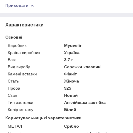
Приховати
Характеристики
Основні
Виробник
Myuvelir
Країна виробник
Україна
Вага
3.7 г
Вид виробу
Сережки класичні
Камені вставки
Фіаніт
Стать
Жіноча
Проба
925
Стан
Новий
Тип застежки
Англійська застібка
Колір металу
Білий
Користувальницькі характеристики
МЕТАЛ
Срібло