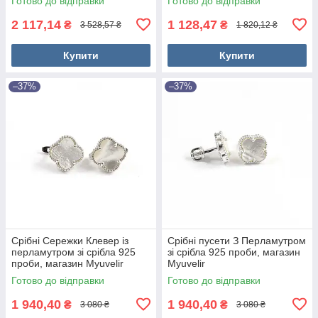
Готово до відправки
Готово до відправки
2 117,14
1 128,47
₴
₴
3 528,57 ₴
1 820,12 ₴
Купити
Купити
–37%
–37%
Срібні Сережки Клевер із
Срібні пусети З Перламутром
перламутром зі срібла 925
зі срібла 925 проби, магазин
проби, магазин Myuvelir
Myuvelir
Готово до відправки
Готово до відправки
1 940,40
1 940,40
₴
₴
3 080 ₴
3 080 ₴