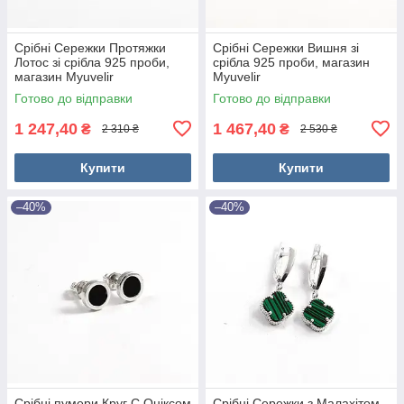
Срібні Сережки Протяжки
Срібні Сережки Вишня зі
Лотос зі срібла 925 проби,
срібла 925 проби, магазин
магазин Myuvelir
Myuvelir
Готово до відправки
Готово до відправки
1 247,40
1 467,40
₴
₴
2 310 ₴
2 530 ₴
Купити
Купити
–40%
–40%
Срібні пумери Круг С Оніксом
Срібні Сережки з Малахітом