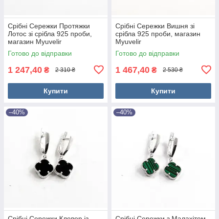
Срібні Сережки Протяжки
Срібні Сережки Вишня зі
Лотос зі срібла 925 проби,
срібла 925 проби, магазин
магазин Myuvelir
Myuvelir
Готово до відправки
Готово до відправки
1 247,40
1 467,40
₴
₴
2 310 ₴
2 530 ₴
Купити
Купити
–40%
–40%
Срібні Сережки Клевер із
Срібні Сережки з Малахітом