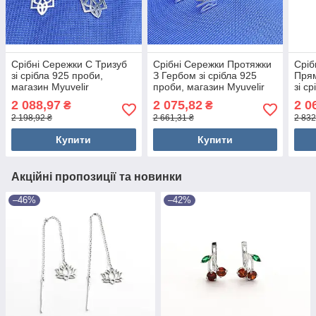
Срібні Сережки С Тризуб
Срібні Сережки Протяжки
Сріб
зі срібла 925 проби,
З Гербом зі срібла 925
Пря
магазин Myuvelir
проби, магазин Myuvelir
зі с
мага
2 088,97
2 075,82
2 0
₴
₴
2 198,92 ₴
2 661,31 ₴
2 832
Купити
Купити
Акційні пропозиції та новинки
–46%
–42%