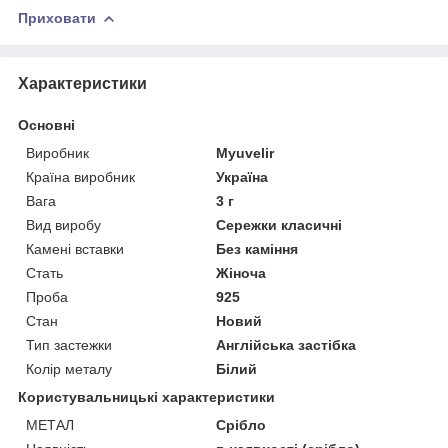
Приховати
Характеристики
Основні
Виробник
Myuvelir
Країна виробник
Україна
Вага
3 г
Вид виробу
Сережки класичні
Камені вставки
Без каміння
Стать
Жіноча
Проба
925
Стан
Новий
Тип застежки
Англійська застібка
Колір металу
Білий
Користувальницькі характеристики
МЕТАЛ
Срібло