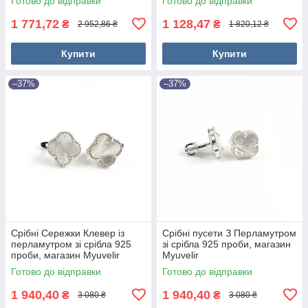
Готово до відправки
Готово до відправки
1 771,72
1 128,47
₴
₴
2 952,86 ₴
1 820,12 ₴
Купити
Купити
–37%
–37%
Срібні Сережки Клевер із
Срібні пусети З Перламутром
перламутром зі срібла 925
зі срібла 925 проби, магазин
проби, магазин Myuvelir
Myuvelir
Готово до відправки
Готово до відправки
1 940,40
1 940,40
₴
₴
3 080 ₴
3 080 ₴