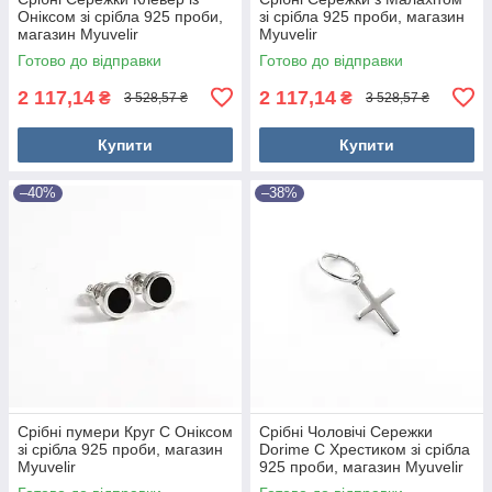
Оніксом зі срібла 925 проби,
зі срібла 925 проби, магазин
магазин Myuvelir
Myuvelir
Готово до відправки
Готово до відправки
2 117,14
2 117,14
₴
₴
3 528,57 ₴
3 528,57 ₴
Купити
Купити
–40%
–38%
Срібні пумери Круг С Оніксом
Срібні Чоловічі Сережки
зі срібла 925 проби, магазин
Dorime C Хрестиком зі срібла
Myuvelir
925 проби, магазин Myuvelir