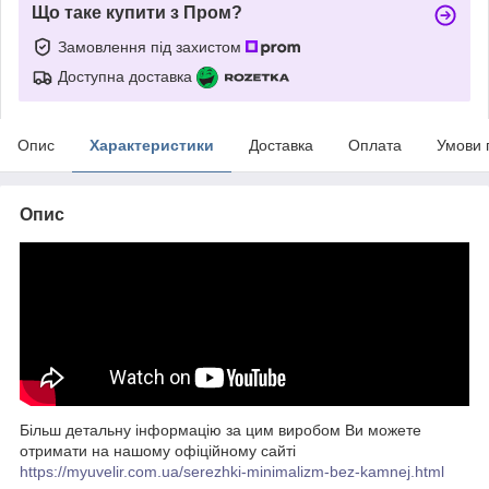
Що таке купити з Пром?
Замовлення під захистом
Доступна доставка
Опис
Характеристики
Доставка
Оплата
Умови 
Опис
Більш детальну інформацію за цим виробом Ви можете
отримати на нашому офіційному сайті
https://myuvelir.com.ua/serezhki-minimalizm-bez-kamnej.html