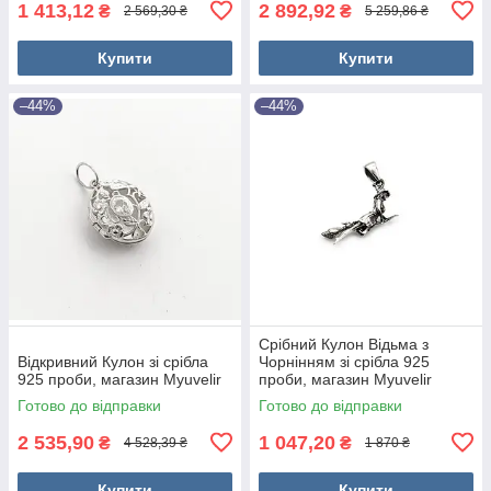
1 413,12
2 892,92
₴
₴
2 569,30 ₴
5 259,86 ₴
Купити
Купити
–44%
–44%
Срібний Кулон Відьма з
Відкривний Кулон зі срібла
Чорнінням зі срібла 925
925 проби, магазин Myuvelir
проби, магазин Myuvelir
Готово до відправки
Готово до відправки
2 535,90
1 047,20
₴
₴
4 528,39 ₴
1 870 ₴
Купити
Купити