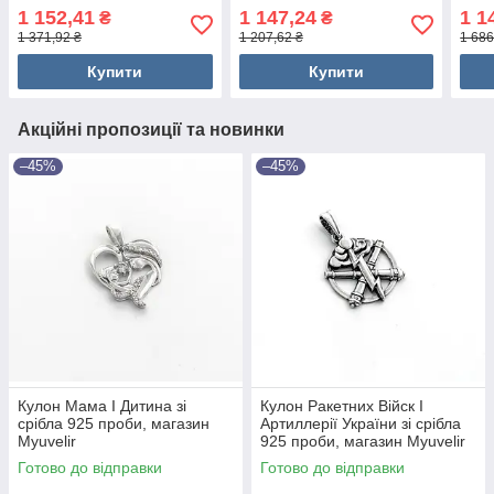
Myuvelir
1 152,41
1 147,24
1 1
₴
₴
1 371,92 ₴
1 207,62 ₴
1 686
Купити
Купити
Акційні пропозиції та новинки
–45%
–45%
Кулон Мама І Дитина зі
Кулон Ракетних Війск І
срібла 925 проби, магазин
Артиллерії України зі срібла
Myuvelir
925 проби, магазин Myuvelir
Готово до відправки
Готово до відправки