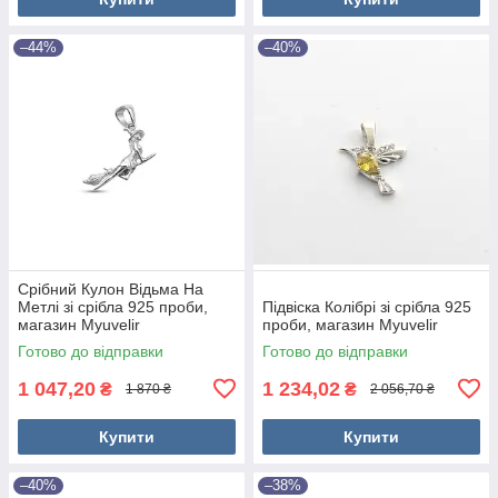
–44%
–40%
Срібний Кулон Відьма На
Метлі зі срібла 925 проби,
Підвіска Колібрі зі срібла 925
магазин Myuvelir
проби, магазин Myuvelir
Готово до відправки
Готово до відправки
1 047,20
1 234,02
₴
₴
1 870 ₴
2 056,70 ₴
Купити
Купити
–40%
–38%