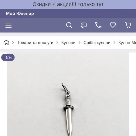
Скидки + акции!!! только тут
Мой Ювелир
Товари та послуги
Кулони
Срібні кулони
Кулон Ме
–5%