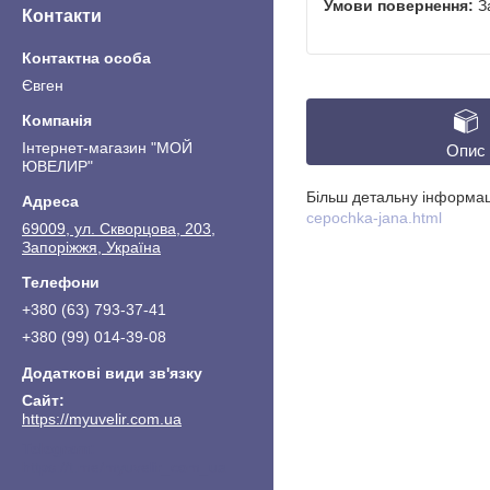
З
Контакти
Євген
Інтернет-магазин "МОЙ
Опис
ЮВЕЛИР"
Більш детальну інформа
cepochka-jana.html
69009, ул. Скворцова, 203,
Запоріжжя, Україна
+380 (63) 793-37-41
+380 (99) 014-39-08
https://myuvelir.com.ua
https://t.me/myuvelir_com_ua