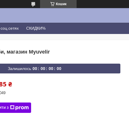
Кошик
соц.сетях
СКИДКИ%
и, магазин Myuvelir
Залишилось
0
0
0
0
0
0
0
0
85 ₴
049
ИТИ З