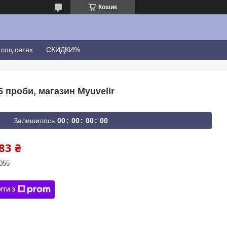
Кошик
соц.сетях
СКИДКИ%
25 проби, магазин Myuvelir
Залишилось
0
0
0
0
0
0
0
0
83 ₴
055
ИТИ З