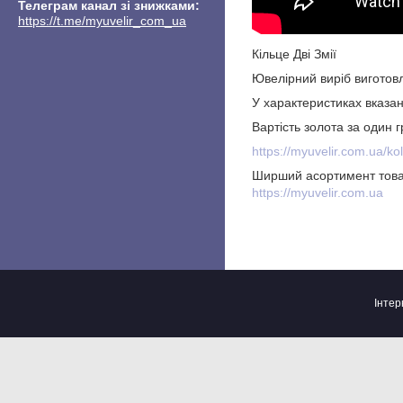
Телеграм канал зі знижками
https://t.me/myuvelir_com_ua
Кільце Дві Змії
Ювелірний виріб виготовл
У характеристиках вказан
Вартість золота за один
https://myuvelir.com.ua/ko
Ширший асортимент това
https://myuvelir.com.ua