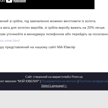
ений зі срібла, під замовлення можемо виготовити із золота.
а вага для золотих виробів, зі срібла виробу важать на 20% легше.
 грам уточнюйте в менеджера телефоном або перейдіть за посиланн
lco-zmei.html
ру представлений на нашому сайті Мій Ювелір
Сайт створений на маркетплейсі
Prom.ua
Інтернет-магазин "МОЙ ЮВЕЛИР" |
Поскаржитися на контент
|
Політика конфіденці
Select Language
▼