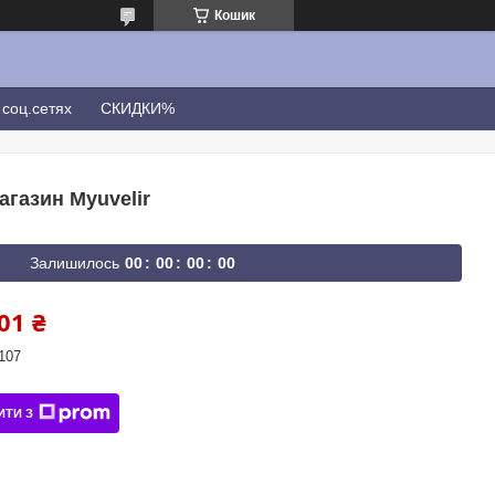
Кошик
соц.сетях
СКИДКИ%
магазин Myuvelir
Залишилось
0
0
0
0
0
0
0
0
01 ₴
107
ИТИ З