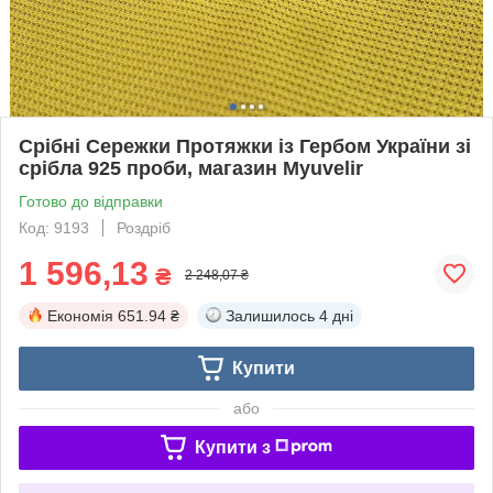
Срібні Сережки Протяжки із Гербом України зі
срібла 925 проби, магазин Myuvelir
Готово до відправки
Код: 9193
Роздріб
1 596,13
₴
2 248,07 ₴
Економія
651.94 ₴
Залишилось
4 дні
Купити
або
Купити з