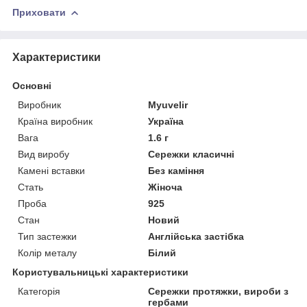
Приховати
Характеристики
Основні
Виробник
Myuvelir
Країна виробник
Україна
Вага
1.6 г
Вид виробу
Сережки класичні
Камені вставки
Без каміння
Стать
Жіноча
Проба
925
Стан
Новий
Тип застежки
Англійська застібка
Колір металу
Білий
Користувальницькі характеристики
Категорія
Сережки протяжки, вироби з
гербами