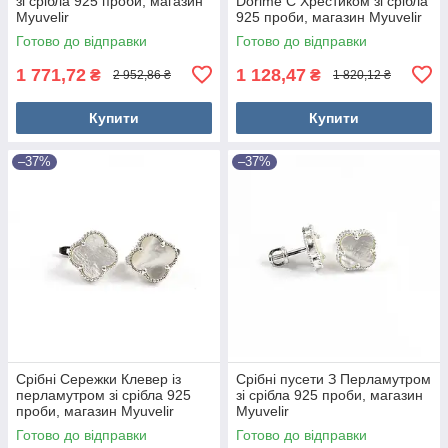
зі срібла 925 проби, магазин
Dorime C Хрестиком зі срібла
Myuvelir
925 проби, магазин Myuvelir
Готово до відправки
Готово до відправки
1 771,72
1 128,47
₴
₴
2 952,86 ₴
1 820,12 ₴
Купити
Купити
–37%
–37%
Срібні Сережки Клевер із
Срібні пусети З Перламутром
перламутром зі срібла 925
зі срібла 925 проби, магазин
проби, магазин Myuvelir
Myuvelir
Готово до відправки
Готово до відправки