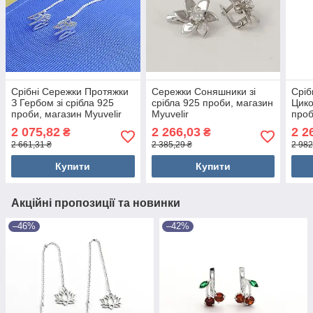
Срібні Сережки Протяжки
Сережки Соняшники зі
Сріб
З Гербом зі срібла 925
срібла 925 проби, магазин
Цико
проби, магазин Myuvelir
Myuvelir
проб
2 075,82
2 266,03
2 2
₴
₴
2 661,31 ₴
2 385,29 ₴
2 982
Купити
Купити
Акційні пропозиції та новинки
–46%
–42%