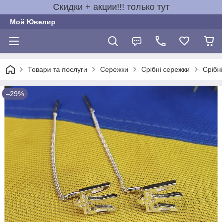
Скидки + акции!!! только тут
Мой Ювелир
Товари та послуги
Сережки
Срібні сережки
Срібн
–29%