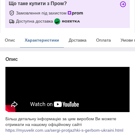
Що таке купити з Пром?
Замовлення під захистом
Доступна доставка
Опис
Характеристики
Доставка
Оплата
Умови 
Опис
Більш детальну інформацію за цим виробом Ви можете
отримати на нашому офіційному сайті
https://myuvelir.com.ua/sergi-protjazhki-s-gerbom-ukraini.html