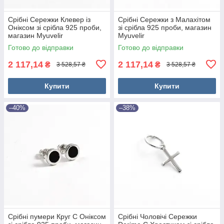
Срібні Сережки Клевер із
Срібні Сережки з Малахітом
Оніксом зі срібла 925 проби,
зі срібла 925 проби, магазин
магазин Myuvelir
Myuvelir
Готово до відправки
Готово до відправки
2 117,14
2 117,14
₴
₴
3 528,57 ₴
3 528,57 ₴
Купити
Купити
–40%
–38%
Срібні пумери Круг С Оніксом
Срібні Чоловічі Сережки