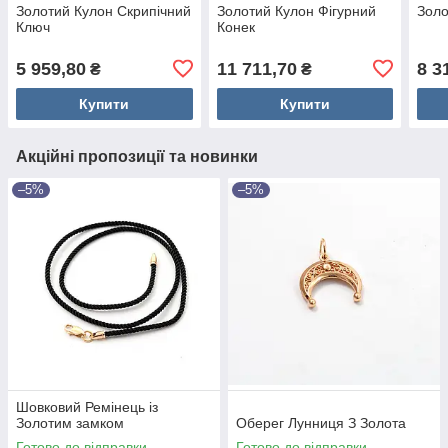
Золотий Кулон Скрипічний
Золотий Кулон Фігурний
Золо
Ключ
Конек
5 959,80
11 711,70
8 3
₴
₴
Купити
Купити
Акційні пропозиції та новинки
–5%
–5%
Шовковий Ремінець із
Золотим замком
Оберег Лунниця З Золота
Готово до відправки
Готово до відправки