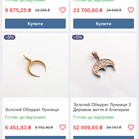
9 875,25
23 700,60
₴
₴
10 395 ₴
24 948 ₴
Купити
Купити
–5%
–5%
Золотий Оберрег Лунниця З
Золотий Оберрег Лунниця
Деревом життя й Алатирем
Готово до відправки
Готово до відправки
6 451,83
52 009,65
₴
₴
6 791,40 ₴
54 747 ₴