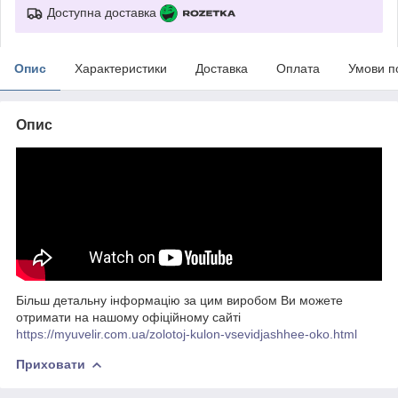
Доступна доставка
Опис
Характеристики
Доставка
Оплата
Умови п
Опис
Більш детальну інформацію за цим виробом Ви можете
отримати на нашому офіційному сайті
https://myuvelir.com.ua/zolotoj-kulon-vsevidjashhee-oko.html
Приховати