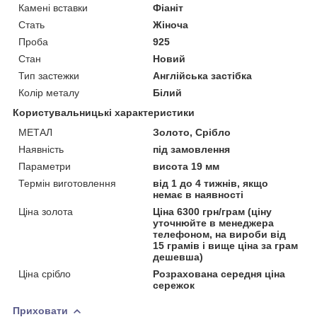
Камені вставки
Фіаніт
Стать
Жіноча
Проба
925
Стан
Новий
Тип застежки
Англійська застібка
Колір металу
Білий
Користувальницькі характеристики
МЕТАЛ
Золото, Срібло
Наявність
під замовлення
Параметри
висота 19 мм
Термін виготовлення
від 1 до 4 тижнів, якщо
немає в наявності
Ціна золота
Ціна 6300 грн/грам (ціну
уточнюйте в менеджера
телефоном, на вироби від
15 грамів і вище ціна за грам
дешевша)
Ціна срібло
Розрахована середня ціна
сережок
Приховати