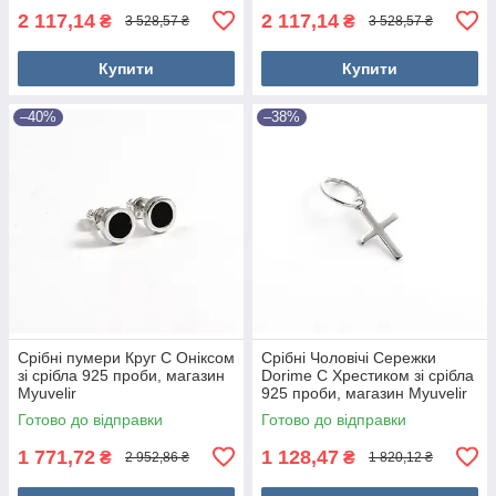
2 117,14
2 117,14
₴
₴
3 528,57 ₴
3 528,57 ₴
Купити
Купити
–40%
–38%
Срібні пумери Круг С Оніксом
Срібні Чоловічі Сережки
зі срібла 925 проби, магазин
Dorime C Хрестиком зі срібла
Myuvelir
925 проби, магазин Myuvelir
Готово до відправки
Готово до відправки
1 771,72
1 128,47
₴
₴
2 952,86 ₴
1 820,12 ₴