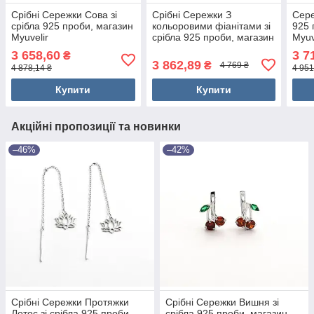
Срібні Сережки Сова зі
Срібні Сережки З
Сере
срібла 925 проби, магазин
кольоровими фіанітами зі
925 
Myuvelir
срібла 925 проби, магазин
Myuv
Myuvelir
3 658,60
3 7
₴
3 862,89
₴
4 769 ₴
4 878,14 ₴
4 951
Купити
Купити
Акційні пропозиції та новинки
–46%
–42%
Срібні Сережки Протяжки
Срібні Сережки Вишня зі
Лотос зі срібла 925 проби,
срібла 925 проби, магазин