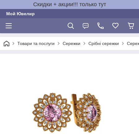
Скидки + акции!!! только тут
Мой Ювелир
Товари та послуги
Сережки
Срібні сережки
Сереж