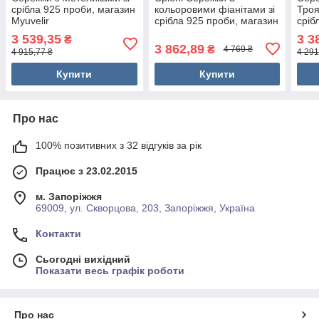
срібла 925 проби, магазин
кольоровими фіанітами зі
Троя
Myuvelir
срібла 925 проби, магазин
сріб
Myuvelir
Myuv
3 539,35
3 3
₴
3 862,89
₴
4 769 ₴
4 915,77 ₴
4 291
Купити
Купити
Про нас
100% позитивних з 32 відгуків за рік
Працює з 23.02.2015
м. Запоріжжя
69009, ул. Скворцова, 203, Запоріжжя, Україна
Контакти
Сьогодні вихідний
Показати весь графік роботи
Про нас