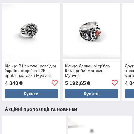
Кільце Військової розвідки
Кільце Дракон зі срібла
Друк
України зі срібла 925
925 проби, магазин
зі с
проби, магазин Myuvelir
Myuvelir
мага
4 840
5 192,65
4 8
₴
₴
Купити
Купити
Акційні пропозиції та новинки