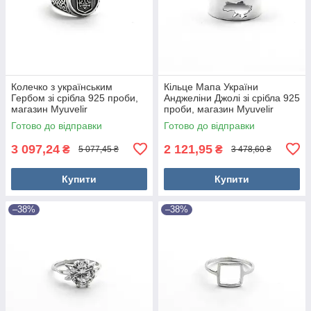
Колечко з українським
Кільце Мапа України
Гербом зі срібла 925 проби,
Анджеліни Джолі зі срібла 925
магазин Myuvelir
проби, магазин Myuvelir
Готово до відправки
Готово до відправки
3 097,24
2 121,95
₴
₴
5 077,45 ₴
3 478,60 ₴
Купити
Купити
–38%
–38%