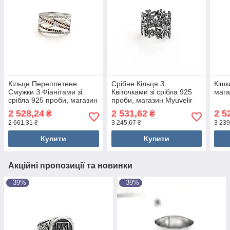
Кільце Переплетене
Срібне Кільця З
Кішк
Смужки З Фіанітами зі
Квіточками зі срібла 925
мага
срібла 925 проби, магазин
проби, магазин Myuvelir
Myuvelir
2 528,24
2 531,62
2 5
₴
₴
2 661,31 ₴
3 245,67 ₴
3 239
Купити
Купити
Акційні пропозиції та новинки
–39%
–39%