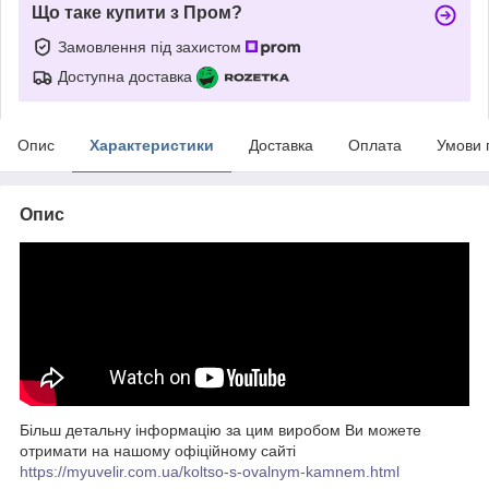
Що таке купити з Пром?
Замовлення під захистом
Доступна доставка
Опис
Характеристики
Доставка
Оплата
Умови 
Опис
Більш детальну інформацію за цим виробом Ви можете
отримати на нашому офіційному сайті
https://myuvelir.com.ua/koltso-s-ovalnym-kamnem.html