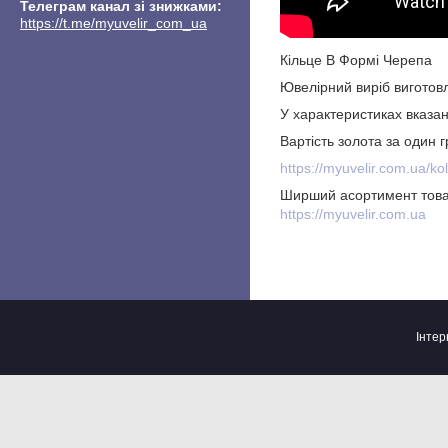
Телеграм канал зі знижками
https://t.me/myuvelir_com_ua
Кільце В Формі Черепа
Ювелірний виріб виготовл
У характеристиках вказан
Вартість золота за один
https://myuvelir.com.ua/ko
Ширший асортимент това
https://myuvelir.com.ua