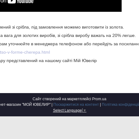
ений зі срібла, під замовлення можемо виготовити із золота.
а вага для золотих виробів, зі срібла виробу важать на 20% легше.
 грам уточнюйте в менеджера телефоном або перейдіть за посиланн
ltso-v-forme-cherepa.html
ру представлений на нашому сайті Мій Ювелір
Сайт створений на маркетплейсі
Prom.ua
Інтернет-магазин "МОЙ ЮВЕЛИР" |
Поскаржитися на контент
|
Політика конфіденці
Select Language
▼