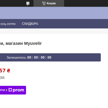
Кошик
соц.сетях
СКИДКИ%
и, магазин Myuvelir
Залишилось
0
0
0
0
0
0
0
0
57 ₴
005
ИТИ З