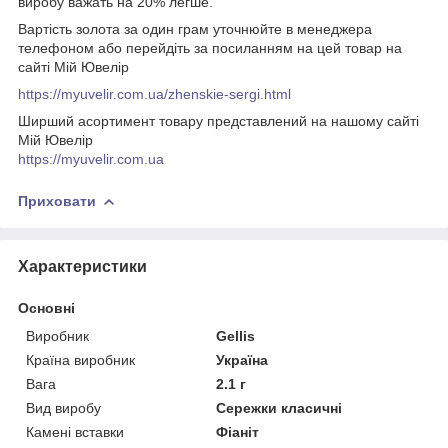
виробу важать на 20% легше.
Вартість золота за один грам уточнюйте в менеджера
телефоном або перейдіть за посиланням на цей товар на
сайті Мій Ювелір
https://myuvelir.com.ua/zhenskie-sergi.html
Ширший асортимент товару представлений на нашому сайті
Мій Ювелір
https://myuvelir.com.ua
Приховати
Характеристики
Основні
Виробник
Gellis
Країна виробник
Україна
Вага
2.1 г
Вид виробу
Сережки класичні
Камені вставки
Фіаніт