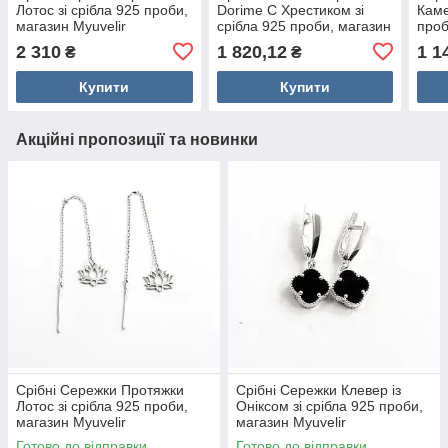
Лотос зі срібла 925 проби,
Dorime C Хрестиком зі
Каме
магазин Myuvelir
срібла 925 проби, магазин
проб
Myuvelir
2 310
1 820,12
1 1
₴
₴
Купити
Купити
Акційні пропозиції та новинки
Срібні Сережки Протяжки
Срібні Сережки Клевер із
Лотос зі срібла 925 проби,
Оніксом зі срібла 925 проби,
магазин Myuvelir
магазин Myuvelir
Готово до відправки
Готово до відправки