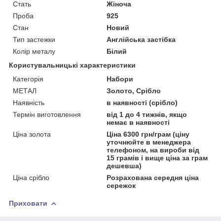
Стать
Жіноча
Проба
925
Стан
Новий
Тип застежки
Англійська застібка
Колір металу
Білий
Користувальницькі характеристики
Категорія
Набори
МЕТАЛ
Золото, Срібло
Наявність
в наявності (срібло)
Термін виготовлення
від 1 до 4 тижнів, якщо
немає в наявності
Ціна золота
Ціна 6300 грн/грам (ціну
уточнюйте в менеджера
телефоном, на вироби від
15 грамів і вище ціна за грам
дешевша)
Ціна срібло
Розрахована середня ціна
сережок
Приховати