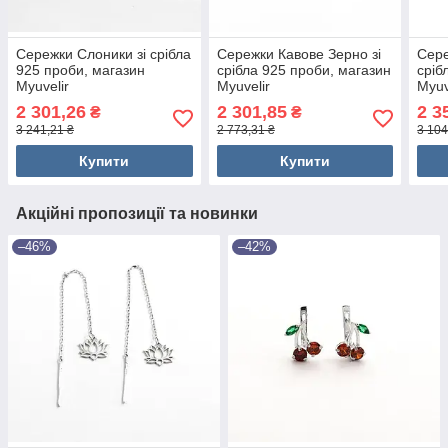
Сережки Слоники зі срібла
Сережки Кавове Зерно зі
Сере
925 проби, магазин
срібла 925 проби, магазин
сріб
Myuvelir
Myuvelir
Myuv
2 301,26
2 301,85
2 3
₴
₴
3 241,21 ₴
2 773,31 ₴
3 104
Купити
Купити
Акційні пропозиції та новинки
–46%
–42%