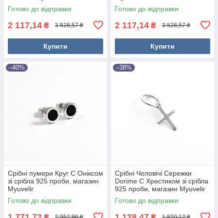
Готово до відправки
Готово до відправки
2 117,14
2 117,14
₴
₴
3 528,57 ₴
3 528,57 ₴
Купити
Купити
–40%
–38%
Срібні пумери Круг С Оніксом
Срібні Чоловічі Сережки
зі срібла 925 проби, магазин
Dorime C Хрестиком зі срібла
Myuvelir
925 проби, магазин Myuvelir
Готово до відправки
Готово до відправки
1 771,72
1 128,47
₴
₴
2 952,86 ₴
1 820,12 ₴