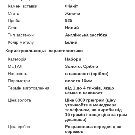
Камені вставки
Фіаніт
Стать
Жіноча
Проба
925
Стан
Новий
Тип застежки
Англійська застібка
Колір металу
Білий
Користувальницькі характеристики
Категорія
Набори
МЕТАЛ
Золото, Срібло
Наявність
в наявності (срібло)
Параметри
висота 16мм
Термін виготовлення
від 1 до 4 тижнів, якщо
немає в наявності
Ціна золота
Ціна 6300 грн/грам (ціну
уточнюйте в менеджера
телефоном, на вироби від
15 грамів і вище ціна за грам
дешевша)
Ціна срібло
Розрахована середня ціна
сережок