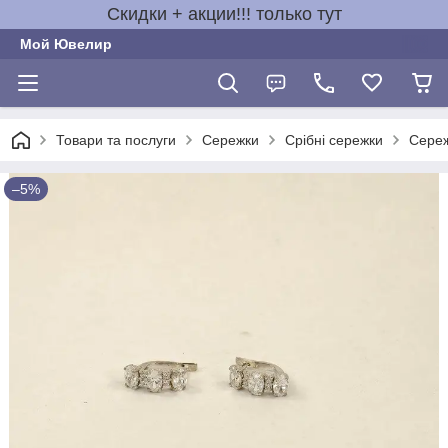
Скидки + акции!!! только тут
Мой Ювелир
Товари та послуги
Сережки
Срібні сережки
Сереж
–5%