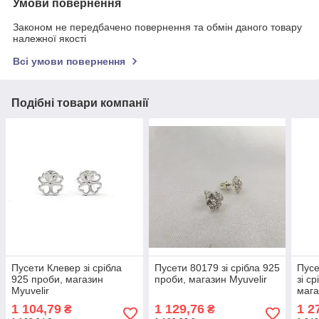
Умови повернення
Законом не передбачено повернення та обмін даного товару
належної якості
Всі умови повернення
Подібні товари компанії
Пусети Клевер зі срібла
Пусети 80179 зі срібла 925
Пусе
925 проби, магазин
проби, магазин Myuvelir
зі с
Myuvelir
мага
1 104,79
1 129,76
1 2
₴
₴