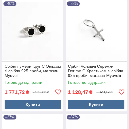
–40%
–38%
Срібні пумери Круг С Оніксом
Срібні Чоловічі Сережки
зі срібла 925 проби, магазин
Dorime C Хрестиком зі срібла
Myuvelir
925 проби, магазин Myuvelir
Готово до відправки
Готово до відправки
1 771,72
1 128,47
₴
₴
2 952,86 ₴
1 820,12 ₴
Купити
Купити
–37%
–37%