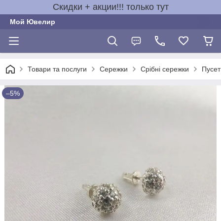
Скидки + акции!!! только тут
Мой Ювелир
Товари та послуги
Сережки
Срібні сережки
Пусет
–5%