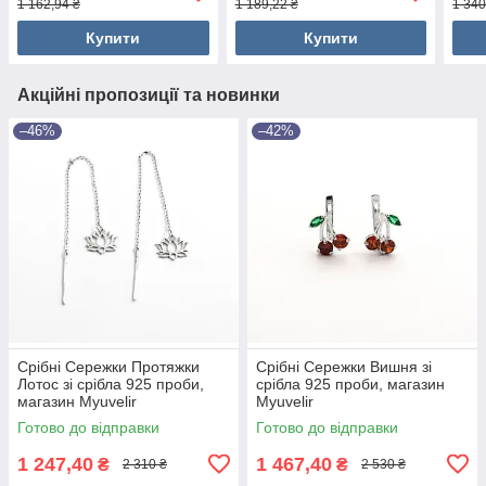
1 162,94 ₴
1 189,22 ₴
1 340
Купити
Купити
Акційні пропозиції та новинки
–46%
–42%
Срібні Сережки Протяжки
Срібні Сережки Вишня зі
Лотос зі срібла 925 проби,
срібла 925 проби, магазин
магазин Myuvelir
Myuvelir
Готово до відправки
Готово до відправки
1 247,40
1 467,40
₴
₴
2 310 ₴
2 530 ₴