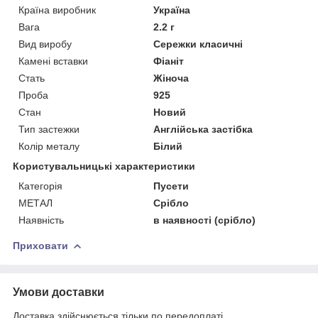
Країна виробник
Україна
Вага
2.2 г
Вид виробу
Сережки класичні
Камені вставки
Фіаніт
Стать
Жіноча
Проба
925
Стан
Новий
Тип застежки
Англійська застібка
Колір металу
Білий
Користувальницькі характеристики
Категорія
Пусети
МЕТАЛ
Срібло
Наявність
в наявності (срібло)
Приховати
Умови доставки
Доставка здійснюється тільки по передоплаті.