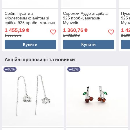
Срібні пусети з
Сережки Аудіо зі срібла
Пусе
Фіолетовим фіанітом зі
925 проби, магазин
925 
срібла 925 проби, магазин
Myuvelir
Myuv
Myuvelir
1 455,19
1 360,76
1 4
₴
₴
1 635,05 ₴
1 432,38 ₴
2 188
Купити
Купити
Акційні пропозиції та новинки
–46%
–42%