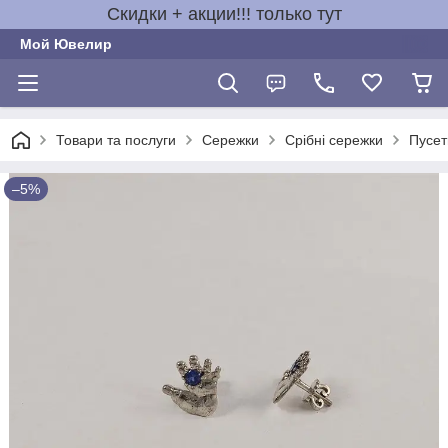
Скидки + акции!!! только тут
Мой Ювелир
Товари та послуги
Сережки
Срібні сережки
Пусет
–5%