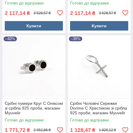
Готово до відправки
Готово до відправки
2 117,14
2 117,14
₴
₴
3 528,57 ₴
3 528,57 ₴
Купити
Купити
–40%
–38%
Срібні пумери Круг С Оніксом
Срібні Чоловічі Сережки
зі срібла 925 проби, магазин
Dorime C Хрестиком зі срібла
Myuvelir
925 проби, магазин Myuvelir
Готово до відправки
Готово до відправки
1 771,72
1 128,47
₴
₴
2 952,86 ₴
1 820,12 ₴