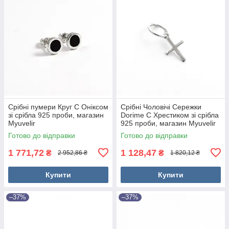
Срібні пумери Круг С Оніксом
Срібні Чоловічі Сережки
зі срібла 925 проби, магазин
Dorime C Хрестиком зі срібла
Myuvelir
925 проби, магазин Myuvelir
Готово до відправки
Готово до відправки
1 771,72
1 128,47
₴
₴
2 952,86 ₴
1 820,12 ₴
Купити
Купити
–37%
–37%