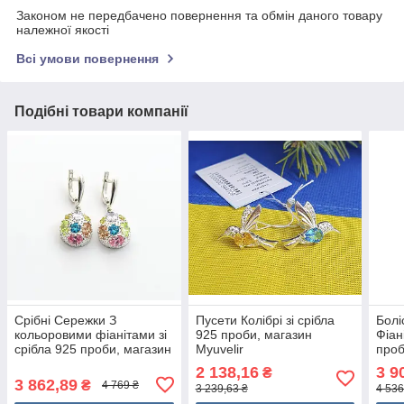
Законом не передбачено повернення та обмін даного товару
належної якості
Всі умови повернення
Подібні товари компанії
Срібні Сережки З
Пусети Колібрі зі срібла
Болі
кольоровими фіанітами зі
925 проби, магазин
Фіан
срібла 925 проби, магазин
Myuvelir
проб
Myuvelir
2 138,16
3 9
₴
3 862,89
₴
4 769 ₴
3 239,63 ₴
4 536