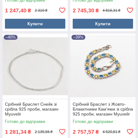
1 247,40
2 745,30
₴
₴
2 310 ₴
4 816,31 ₴
Купити
Купити
–40%
–39%
Срібний Браслет Снейк зі
Срібний Браслет з Жовто-
срібла 925 проби, магазин
Блакитними Кам'ями зі срібла
Myuvelir
925 проби, магазин Myuvelir
Готово до відправки
Готово до відправки
1 281,34
2 757,57
₴
₴
2 135,56 ₴
4 520,61 ₴