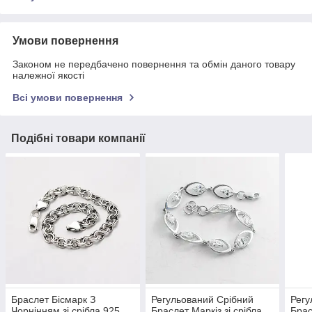
Умови повернення
Законом не передбачено повернення та обмін даного товару
належної якості
Всі умови повернення
Подібні товари компанії
Браслет Бісмарк З
Регульований Срібний
Регу
Чорнінням зі срібла 925
Браслет Маркіз зі срібла
Брас