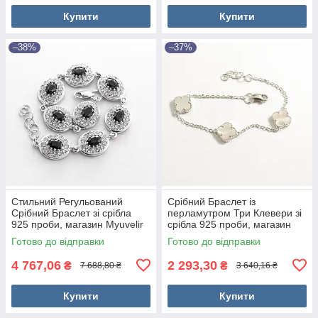
Купити
Купити
–38%
–37%
Стильний Регульований
Срібний Браслет із
Срібний Браслет зі срібла
перламутром Три Клевери зі
925 проби, магазин Myuvelir
срібла 925 проби, магазин
Myuvelir
Готово до відправки
Готово до відправки
4 767,06
2 293,30
₴
₴
7 688,80 ₴
3 640,16 ₴
Купити
Купити