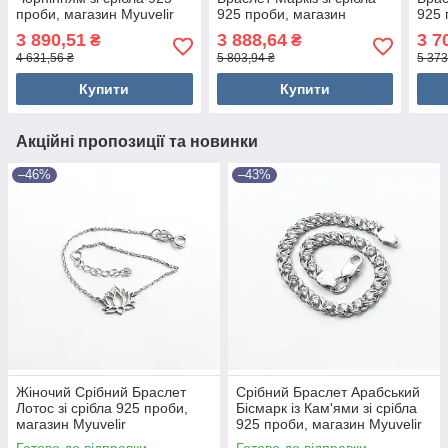
проби, магазин Myuvelir
925 проби, магазин
925 
Myuvelir
Myuv
3 890,51
3 888,64
3 7
₴
₴
4 631,56 ₴
5 803,94 ₴
5 373
Купити
Купити
Акційні пропозиції та новинки
–46%
–43%
Жіночий Срібний Браслет
Срібний Браслет Арабський
Лотос зі срібла 925 проби,
Бісмарк із Кам'ями зі срібла
магазин Myuvelir
925 проби, магазин Myuvelir
Готово до відправки
Готово до відправки