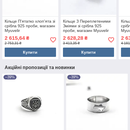
Кільце П'ятатко хлоп'ята зі
Кільце З Переплетеними
Кіль
срібла 925 проби, магазин
Зміями зі срібла 925
сріб
Myuvelir
проби, магазин Myuvelir
Myuv
2 615,64
2 628,28
2 6
₴
₴
2 753,31 ₴
3 413,35 ₴
4 181
Купити
Купити
Акційні пропозиції та новинки
–39%
–39%