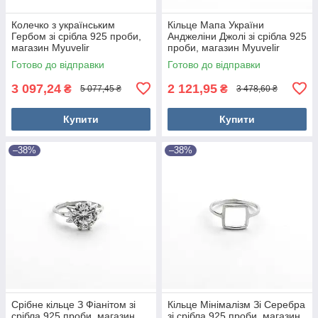
Колечко з українським
Кільце Мапа України
Гербом зі срібла 925 проби,
Анджеліни Джолі зі срібла 925
магазин Myuvelir
проби, магазин Myuvelir
Готово до відправки
Готово до відправки
3 097,24
2 121,95
₴
₴
5 077,45 ₴
3 478,60 ₴
Купити
Купити
–38%
–38%
Срібне кільце З Фіанітом зі
Кільце Мінімалізм Зі Серебра
срібла 925 проби, магазин
зі срібла 925 проби, магазин