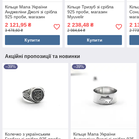
Кільце Мапа України
Кільце Тризуб зі срібла
Кіль
Анджеліни Джолі зі срібла
925 проби, магазин
Сонц
925 проби, магазин
Myuvelir
мага
Myuvelir
2 121,95
2 238,48
2 1
₴
₴
3 478,60 ₴
2 984,64 ₴
2 773
Купити
Купити
Акційні пропозиції та новинки
–39%
–39%
Колечко з українським
Кільце Мапа України
Гербом зі срібла 925 проби,
Анджеліни Джолі зі срібла 925