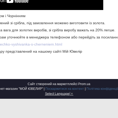
ом і Чорнінням
ений зі срібла, під замовлення можемо виготовити із золота.
а вага для золотих виробів, зі срібла виробу важать на 20% легше.
 грам уточнюйте в менеджера телефоном або перейдіть за посиланн
olechko-vyshivanka-s-cherneniem.html
ру представлений на нашому сайті Мій Ювелір
Сайт створений на маркетплейсі
Prom.ua
Інтернет-магазин "МОЙ ЮВЕЛИР" |
Поскаржитися на контент
|
Політика конфіденці
Select Language
▼