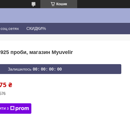
Кошик
соц.сетях
СКИДКИ%
925 проби, магазин Myuvelir
Залишилось
0
0
0
0
0
0
0
0
75 ₴
576
ИТИ З