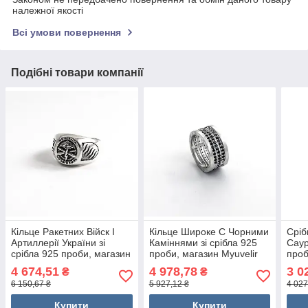
належної якості
Всі умови повернення
Подібні товари компанії
Кільце Ракетних Війск І
Кільце Широке C Чорними
Сріб
Артиллерії України зі
Каміннями зі срібла 925
Саур
срібла 925 проби, магазин
проби, магазин Myuvelir
проб
Myuvelir
4 674,51
4 978,78
3 0
₴
₴
6 150,67 ₴
5 927,12 ₴
4 027
Купити
Купити