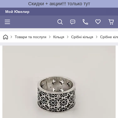
Скидки + акции!!! только тут
Мой Ювелир
Товари та послуги
Кільця
Срібні кільця
Срібне кіл