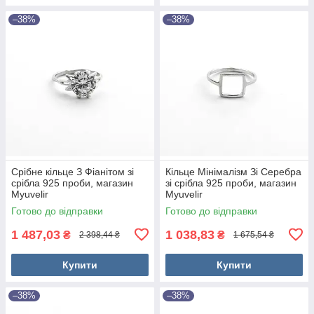
–38%
–38%
Срібне кільце З Фіанітом зі
Кільце Мінімалізм Зі Серебра
срібла 925 проби, магазин
зі срібла 925 проби, магазин
Myuvelir
Myuvelir
Готово до відправки
Готово до відправки
1 487,03
1 038,83
₴
₴
2 398,44 ₴
1 675,54 ₴
Купити
Купити
–38%
–38%