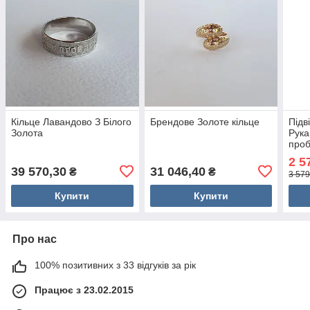
Кільце Лавандово З Білого
Брендове Золоте кільце
Підв
Золота
Рука
проб
2 5
39 570,30
31 046,40
₴
₴
3 579
Купити
Купити
Про нас
100% позитивних з 33 відгуків за рік
Працює з 23.02.2015