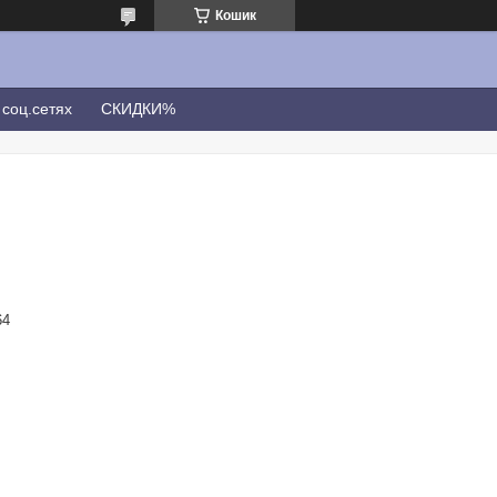
Кошик
соц.сетях
СКИДКИ%
64