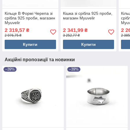
Кільце В Формі Черепа зі
Кішка зі срібла 925 проби,
Кіль
срібла 925 проби, магазин
магазин Myuvelir
сріб
Myuvelir
Myuv
2 319,57
2 341,99
2 2
₴
₴
2 976,75 ₴
3 252,77 ₴
2 385
Купити
Купити
Акційні пропозиції та новинки
–39%
–39%