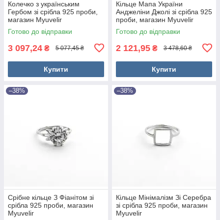
Колечко з українським
Кільце Мапа України
Гербом зі срібла 925 проби,
Анджеліни Джолі зі срібла 925
магазин Myuvelir
проби, магазин Myuvelir
Готово до відправки
Готово до відправки
3 097,24
2 121,95
₴
₴
5 077,45 ₴
3 478,60 ₴
Купити
Купити
–38%
–38%
Срібне кільце З Фіанітом зі
Кільце Мінімалізм Зі Серебра
срібла 925 проби, магазин
зі срібла 925 проби, магазин
Myuvelir
Myuvelir