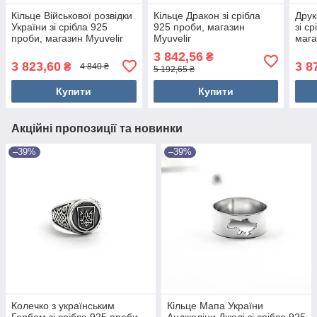
Кільце Військової розвідки
Кільце Дракон зі срібла
Друк
України зі срібла 925
925 проби, магазин
зі с
проби, магазин Myuvelir
Myuvelir
мага
3 842,56
₴
3 823,60
3 8
₴
4 840 ₴
5 192,65 ₴
Купити
Купити
Акційні пропозиції та новинки
–39%
–39%
Колечко з українським
Кільце Мапа України
Гербом зі срібла 925 проби,
Анджеліни Джолі зі срібла 925