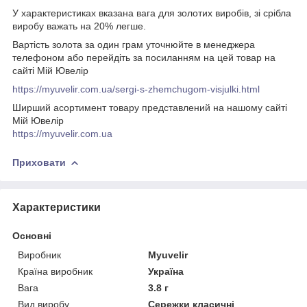
У характеристиках вказана вага для золотих виробів, зі срібла
виробу важать на 20% легше.
Вартість золота за один грам уточнюйте в менеджера
телефоном або перейдіть за посиланням на цей товар на
сайті Мій Ювелір
https://myuvelir.com.ua/sergi-s-zhemchugom-visjulki.html
Ширший асортимент товару представлений на нашому сайті
Мій Ювелір
https://myuvelir.com.ua
Приховати
Характеристики
Основні
Виробник
Myuvelir
Країна виробник
Україна
Вага
3.8 г
Вид виробу
Сережки класичні