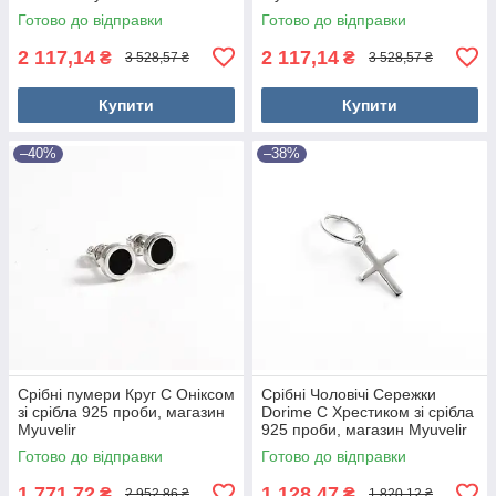
Готово до відправки
Готово до відправки
2 117,14
2 117,14
₴
₴
3 528,57 ₴
3 528,57 ₴
Купити
Купити
–40%
–38%
Срібні пумери Круг С Оніксом
Срібні Чоловічі Сережки
зі срібла 925 проби, магазин
Dorime C Хрестиком зі срібла
Myuvelir
925 проби, магазин Myuvelir
Готово до відправки
Готово до відправки
1 771,72
1 128,47
₴
₴
2 952,86 ₴
1 820,12 ₴