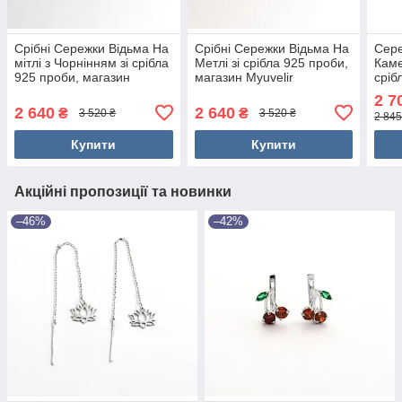
Срібні Сережки Відьма На
Срібні Сережки Відьма На
Сере
мітлі з Чорнінням зі срібла
Метлі зі срібла 925 проби,
Каме
925 проби, магазин
магазин Myuvelir
сріб
Myuvelir
Myuv
2 7
2 640
2 640
₴
₴
3 520 ₴
3 520 ₴
2 845
Купити
Купити
Акційні пропозиції та новинки
–46%
–42%