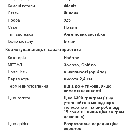
Камені вставки
Фіаніт
Стать
Жіноча
Проба
925
Стан
Новий
Тип застежки
Англійська застібка
Колір металу
Білий
Користувальницькі характеристики
Категорія
Набори
МЕТАЛ
Золото, Срібло
Наявність
в наявності (срібло)
Параметри
висота 2,4 см
Термін виготовлення
від 1 до 4 тижнів, якщо
немає в наявності
Ціна золота
Ціна 6300 грн/грам (ціну
уточнюйте в менеджера
телефоном, на вироби від
15 грамів і вище ціна за грам
дешевша)
Ціна срібло
Розрахована середня ціна
сережок