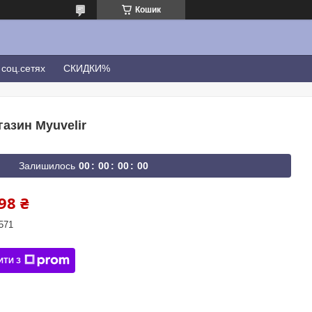
Кошик
соц.сетях
СКИДКИ%
газин Myuvelir
Залишилось
0
0
0
0
0
0
0
0
98 ₴
571
ИТИ З