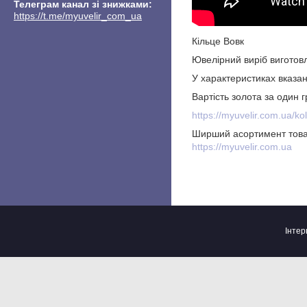
Телеграм канал зі знижками
https://t.me/myuvelir_com_ua
Кільце Вовк
Ювелірний виріб виготовл
У характеристиках вказан
Вартість золота за один
https://myuvelir.com.ua/ko
Ширший асортимент това
https://myuvelir.com.ua