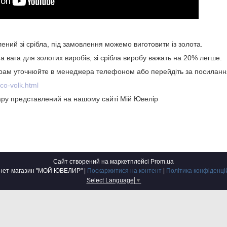
ений зі срібла, під замовлення можемо виготовити із золота.
а вага для золотих виробів, зі срібла виробу важать на 20% легше.
 грам уточнюйте в менеджера телефоном або перейдіть за посиланн
lco-volk.html
ру представлений на нашому сайті Мій Ювелір
Сайт створений на маркетплейсі
Prom.ua
Інтернет-магазин "МОЙ ЮВЕЛИР" |
Поскаржитися на контент
|
Політика конфіденці
Select Language
▼