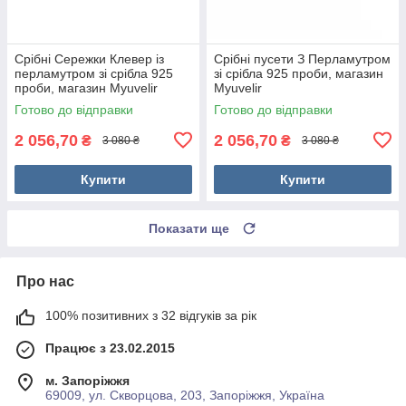
Срібні Сережки Клевер із
Срібні пусети З Перламутром
перламутром зі срібла 925
зі срібла 925 проби, магазин
проби, магазин Myuvelir
Myuvelir
Готово до відправки
Готово до відправки
2 056,70
2 056,70
₴
₴
3 080 ₴
3 080 ₴
Купити
Купити
Показати ще
Про нас
100% позитивних з 32 відгуків за рік
Працює з 23.02.2015
м. Запоріжжя
69009, ул. Скворцова, 203, Запоріжжя, Україна