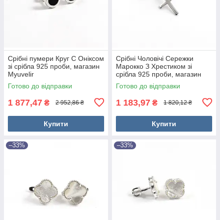
Срібні пумери Круг С Оніксом
Срібні Чоловічі Сережки
зі срібла 925 проби, магазин
Марокко З Хрестиком зі
Myuvelir
срібла 925 проби, магазин
Myuvelir
Готово до відправки
Готово до відправки
1 877,47
1 183,97
₴
₴
2 952,86 ₴
1 820,12 ₴
Купити
Купити
–33%
–33%