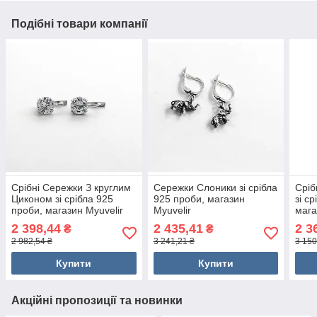
Подібні товари компанії
Срібні Сережки З круглим
Сережки Слоники зі срібла
Сріб
Циконом зі срібла 925
925 проби, магазин
зі с
проби, магазин Myuvelir
Myuvelir
мага
2 398,44
2 435,41
2 3
₴
₴
2 982,54 ₴
3 241,21 ₴
3 150
Купити
Купити
Акційні пропозиції та новинки