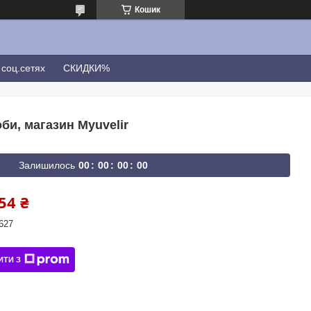
Кошик
соц.сетях
СКИДКИ%
оби, магазин Myuvelir
Залишилось
0
0
0
0
0
0
0
0
54 ₴
627
ИТИ З